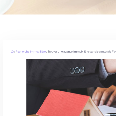
/
Recherche immobilière
/ Trouver une agence immobilière dans le canton de F