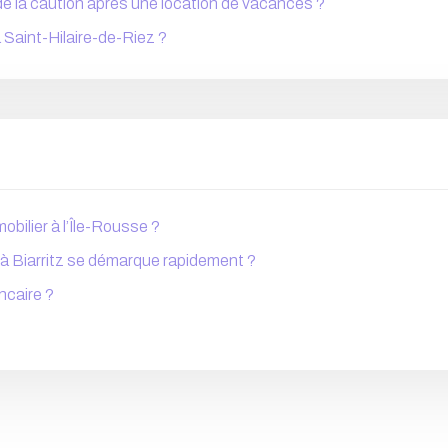
 de la caution après une location de vacances ?
à Saint-Hilaire-de-Riez ?
mobilier à l’Île-Rousse ?
 à Biarritz se démarque rapidement ?
ancaire ?