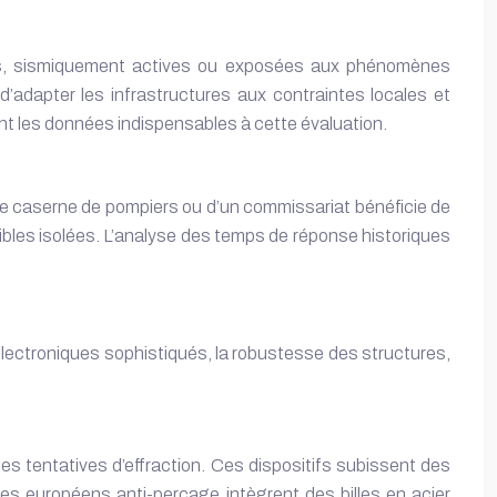
bles, sismiquement actives ou exposées aux phénomènes
adapter les infrastructures aux contraintes locales et
ent les données indispensables à cette évaluation.
’une caserne de pompiers ou d’un commissariat bénéficie de
 cibles isolées. L’analyse des temps de réponse historiques
 électroniques sophistiqués, la robustesse des structures,
es tentatives d’effraction. Ces dispositifs subissent des
es européens anti-perçage intègrent des billes en acier