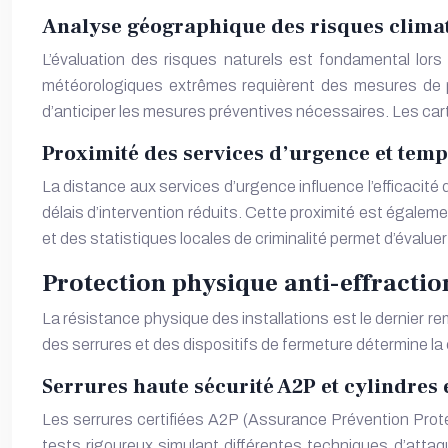
Analyse géographique des risques climat
L’évaluation des risques naturels est fondamental lo
météorologiques extrêmes requièrent des mesures de pr
d’anticiper les mesures préventives nécessaires. Les cart
Proximité des services d’urgence et temp
La distance aux services d’urgence influence l’efficacité
délais d’intervention réduits. Cette proximité est égaleme
et des statistiques locales de criminalité permet d’évaluer
Protection physique anti-effractio
La résistance physique des installations est le dernier r
des serrures et des dispositifs de fermeture détermine la 
Serrures haute sécurité A2P et cylindres
Les serrures certifiées A2P (Assurance Prévention Protec
tests rigoureux simulant différentes techniques d’atta