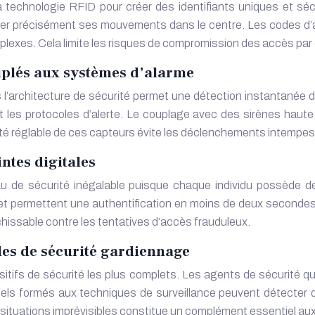
 la technologie RFID pour créer des identifiants uniques et sé
er précisément ses mouvements dans le centre. Les codes d’ac
exes. Cela limite les risques de compromission des accès par 
plés aux systèmes d’alarme
’architecture de sécurité permet une détection instantanée de
 les protocoles d’alerte. Le couplage avec des sirènes haute
lité réglable de ces capteurs évite les déclenchements intempest
ntes digitales
au de sécurité inégalable puisque chaque individu possède 
 permettent une authentification en moins de deux secondes. L’
chissable contre les tentatives d’accès frauduleux.
oles de sécurité gardiennage
itifs de sécurité les plus complets. Les agents de sécurité q
sionnels formés aux techniques de surveillance peuvent détect
 situations imprévisibles constitue un complément essentiel aux