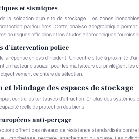
iques et sismiques
rs de la sélection d’un site de stockage. Les zones inonda
otection particulières. Cette analyse géographique permet d’
es de risques officielles et les études géotechniques fourniss
s d’intervention police
 de la réponse en cas d’incident. Un centre situé à proximité d
nt un facteur dissuasif pour les malfaiteurs qui privilégient les
 objectivement ce critère de sélection.
n et blindage des espaces de stockage
empart contre les tentatives d’effraction. En plus des systèmes
capacité réelle de protection des biens.
 européens anti-perçage
tion) offrent des niveaux de résistance standardisés contre l
que : crochetage, perçage, arrachement ou sciage. Les cylindr